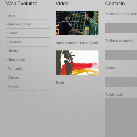
Web Evolutiza
Video
Contacto
Tu nombre (requerid
Inicio
Quienes somos
Equipo
Tu Email (requerido)
Servicios
Need success? I need Spain
Oficinas
Obra social
Asunto
Formacion
Clientes
Spain
Noticias
Tu Mensaje