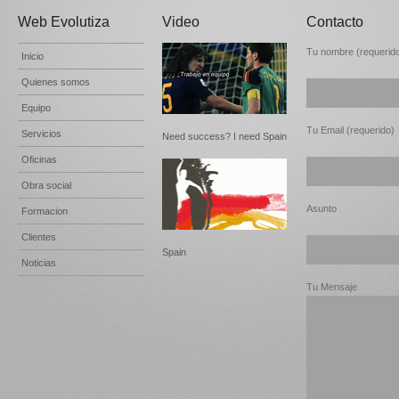
Web Evolutiza
Video
Contacto
Tu nombre (requerid
Inicio
Quienes somos
Equipo
Tu Email (requerido)
Servicios
Need success? I need Spain
Oficinas
Obra social
Asunto
Formacion
Clientes
Spain
Noticias
Tu Mensaje