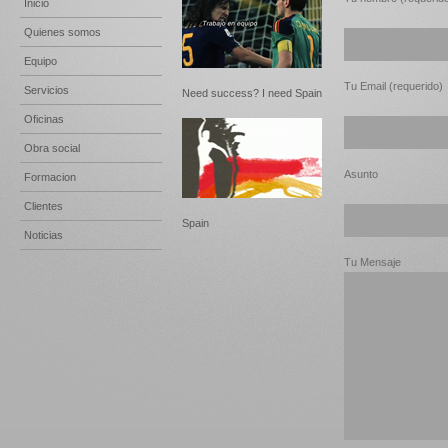
Inicio
Quienes somos
Equipo
Tu Email (requerido)
Servicios
Need success? I need Spain
Oficinas
Obra social
Asunto
Formacion
Clientes
Spain
Noticias
Tu Mensaje